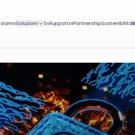
 siamo
Soluzioni
Sviluppatori
Partnership
Sostenibilità
B