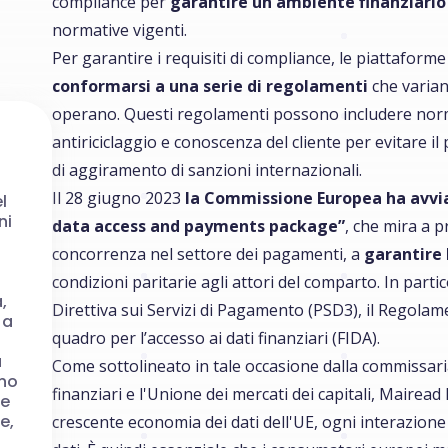
compliance per
garantire un ambiente finanziario
normative vigenti.
Per garantire i requisiti di compliance, le piattafor
conformarsi a una serie di regolamenti
che varian
operano. Questi regolamenti possono includere norma
antiriciclaggio e conoscenza del cliente per evitare il
di aggiramento di sanzioni internazionali.
Il 28 giugno 2023
la Commissione Europea ha avviato
el
ni
data access and payments package”
, che mira a 
concorrenza nel settore dei pagamenti, a
garantire 
a
condizioni paritarie agli attori del comparto. In parti
,
Direttiva sui Servizi di Pagamento (PSD3), il Regolame
 a
quadro per l’accesso ai dati finanziari (FIDA).
a
Come sottolineato in tale occasione dalla commissaria p
ano
finanziari e l'Unione dei mercati dei capitali, Mairea
re
e,
crescente economia dei dati dell'UE, ogni interazione